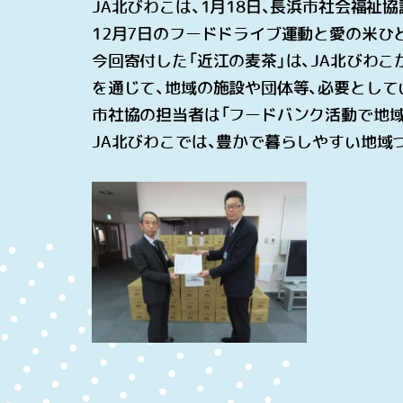
JA
北びわこは、
1
月
18
日、長浜市社会福祉協
12
月
7
日のフードドライブ運動と愛の米ひ
今回寄付した「近江の麦茶」は、
JA
北びわこ
を通じて、地域の施設や団体等、必要として
市社協の担当者は「フードバンク活動で地
JA
北びわこでは、豊かで暮らしやすい地域